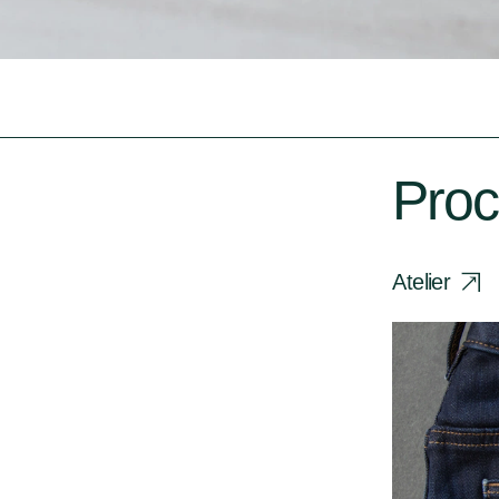
Proc
Atelier