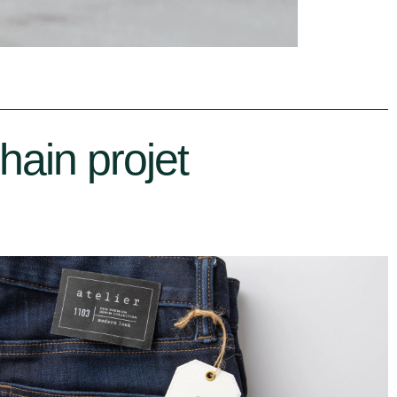
hain projet